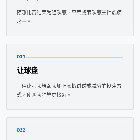
预测比赛结果为强队赢、平局或弱队赢三种选项
之一。
021
让球盘
一种让强队给弱队加上虚拟进球或减分的投注方
式，使两队胜算更接近。
022