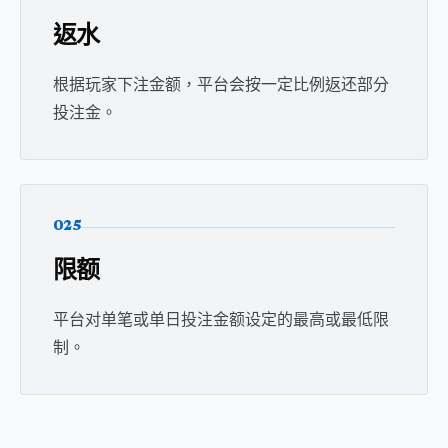
返水
根据玩家下注金额，平台会按一定比例返还部分
投注金。
025
限额
平台对单笔或单日投注金额设定的最高或最低限
制。