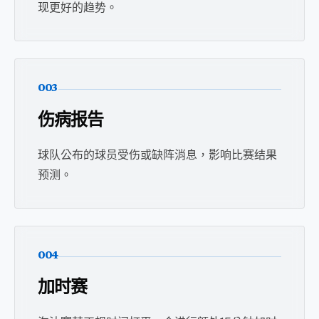
现更好的趋势。
003
伤病报告
球队公布的球员受伤或缺阵消息，影响比赛结果
预测。
004
加时赛