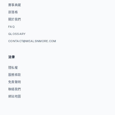
賽事典藏
部落格
關於我們
FAQ
GLOSSARY
CONTACT@MEALSNMORE.COM
法律
隱私權
服務條款
免責聲明
聯絡我們
網站地圖